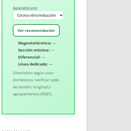
Aparato/uso:
Ver recomendación
Magnetotérmico:
—
Sección mínima:
—
Diferencial:
—
Línea dedicada:
—
Orientativo según usos
domésticos. Verificar caída
de tensión, longitud y
agrupamientos (REBT).