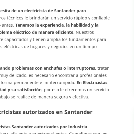
cesita de un electricista de Santander para
s técnicos le brindarán un servicio rápido y confiable
o antes.
Tenemos la experiencia, la habilidad y la
oblema eléctrico de manera eficiente
. Nuestros
nte capacitados y tienen amplia los fundamentos para
ías eléctricas de hogares y negocios en un tiempo
sando problemas con enchufes o interruptores
, tratar
 muy delicado, es necesario encontrar a profesionales
de forma permanente e ininterrumpida.
En Electricistas
ad y su satisfacción
, por eso le ofrecemos un servicio
bajo se realice de manera segura y efectiva.
ricistas autorizados en Santander
cistas Santander autorizados por Industria
.
ivo y eficiente a nuestros clientes. Cumplimos con los